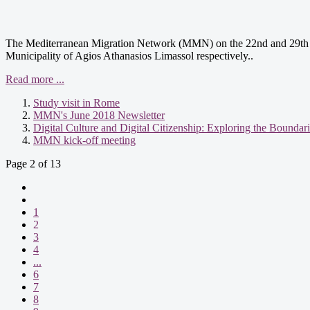
The Mediterranean Migration Network (MMN) on the 22nd and 29th of 
Municipality of Agios Athanasios Limassol respectively..
Read more ...
Study visit in Rome
MMN's June 2018 Newsletter
Digital Culture and Digital Citizenship: Exploring the Boundar
MMN kick-off meeting
Page 2 of 13
1
2
3
4
...
6
7
8