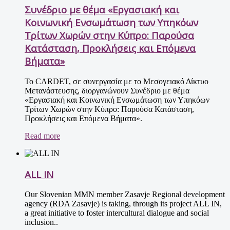
Συνέδριο με θέμα «Εργασιακή και
Κοινωνική Ενσωμάτωση των Υπηκόων
Τρίτων Χωρών στην Κύπρο: Παρούσα
Κατάσταση, Προκλήσεις και Επόμενα
Βήματα»
Το CARDET, σε συνεργασία με το Μεσογειακό Δίκτυο
Μετανάστευσης, διοργανώνουν Συνέδριο με θέμα
«Εργασιακή και Κοινωνική Ενσωμάτωση των Υπηκόων
Τρίτων Χωρών στην Κύπρο: Παρούσα Κατάσταση,
Προκλήσεις και Επόμενα Βήματα».
Read more
ALL IN
Our Slovenian MMN member Zasavje Regional development
agency (RDA Zasavje) is taking, through its project ALL IN,
a great initiative to foster intercultural dialogue and social
inclusion..